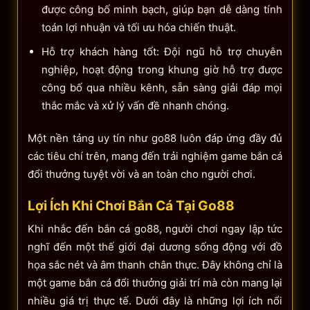
được công bố minh bạch, giúp bạn dễ dàng tính
toán lợi nhuận và tối ưu hóa chiến thuật.
Hỗ trợ khách hàng tốt: Đội ngũ hỗ trợ chuyên
nghiệp, hoạt động trong khung giờ hỗ trợ được
công bố qua nhiều kênh, sẵn sàng giải đáp mọi
thắc mắc và xử lý vấn đề nhanh chóng.
Một nền tảng uy tín như go88 luôn đáp ứng đầy đủ
các tiêu chí trên, mang đến trải nghiệm game bắn cá
đổi thưởng tuyệt vời và an toàn cho người chơi.
Lợi Ích Khi Chơi Bắn Cá Tại Go88
Khi nhắc đến bắn cá go88, người chơi ngay lập tức
nghĩ đến một thế giới đại dương sống động với đồ
họa sắc nét và âm thanh chân thực. Đây không chỉ là
một game bắn cá đổi thưởng giải trí mà còn mang lại
nhiều giá trị thực tế. Dưới đây là những lợi ích nổi