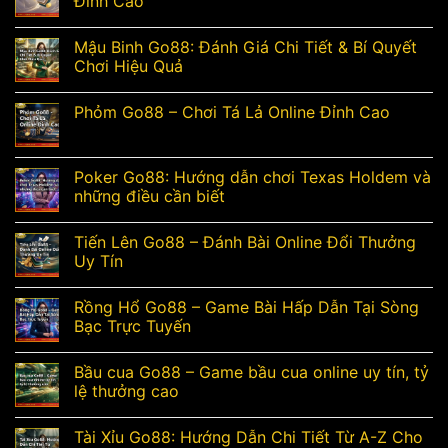
Đỉnh Cao
Mậu Binh Go88: Đánh Giá Chi Tiết & Bí Quyết
Chơi Hiệu Quả
Phỏm Go88 – Chơi Tá Lả Online Đỉnh Cao
Poker Go88: Hướng dẫn chơi Texas Holdem và
những điều cần biết
Tiến Lên Go88 – Đánh Bài Online Đổi Thưởng
Uy Tín
Rồng Hổ Go88 – Game Bài Hấp Dẫn Tại Sòng
Bạc Trực Tuyến
Bầu cua Go88 – Game bầu cua online uy tín, tỷ
lệ thưởng cao
Tài Xỉu Go88: Hướng Dẫn Chi Tiết Từ A-Z Cho