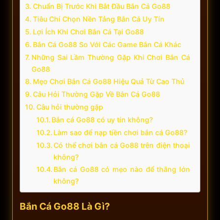
Chuẩn Bị Trước Khi Bắt Đầu Bắn Cá Go88
Tiêu Chí Chọn Nền Tảng Bắn Cá Uy Tín
Lợi Ích Khi Chơi Bắn Cá Tại Go88
Bắn Cá Go88 So Với Các Game Bắn Cá Khác
Những Sai Lầm Thường Gặp Khi Chơi Bắn Cá
Go88
Mẹo Chơi Bắn Cá Go88 Hiệu Quả Từ Cao Thủ
Câu Hỏi Thường Gặp Về Bắn Cá Go88
Câu hỏi thường gặp
Bắn cá Go88 có uy tín không?
Làm sao để nạp tiền chơi bắn cá Go88?
Có thể chơi bắn cá Go88 trên điện thoại
không?
Bắn cá Go88 có mẹo nào để thắng lớn
không?
Bắn Cá Go88 Là Gì?