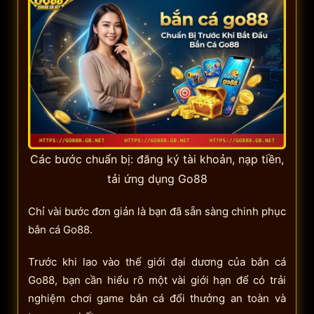
Các bước chuẩn bị: đăng ký tài khoản, nạp tiền,
tải ứng dụng Go88
Chỉ vài bước đơn giản là bạn đã sẵn sàng chinh phục
bắn cá Go88.
Trước khi lao vào thế giới đại dương của bắn cá
Go88, bạn cần hiểu rõ một vài giới hạn để có trải
nghiệm chơi game bắn cá đổi thưởng an toàn và