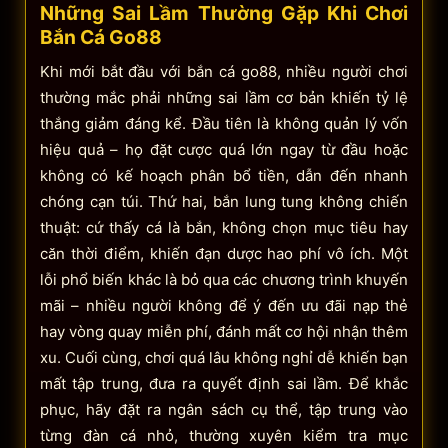
Những Sai Lầm Thường Gặp Khi Chơi
Bắn Cá Go88
Khi mới bắt đầu với bắn cá go88, nhiều người chơi
thường mắc phải những sai lầm cơ bản khiến tỷ lệ
thắng giảm đáng kể. Đầu tiên là không quản lý vốn
hiệu quả – họ đặt cược quá lớn ngay từ đầu hoặc
không có kế hoạch phân bổ tiền, dẫn đến nhanh
chóng cạn túi. Thứ hai, bắn lung tung không chiến
thuật: cứ thấy cá là bắn, không chọn mục tiêu hay
căn thời điểm, khiến đạn dược hao phí vô ích. Một
lỗi phổ biến khác là bỏ qua các chương trình khuyến
mãi – nhiều người không để ý đến ưu đãi nạp thẻ
hay vòng quay miễn phí, đánh mất cơ hội nhận thêm
xu. Cuối cùng, chơi quá lâu không nghỉ dễ khiến bạn
mất tập trung, đưa ra quyết định sai lầm. Để khắc
phục, hãy đặt ra ngân sách cụ thể, tập trung vào
từng đàn cá nhỏ, thường xuyên kiểm tra mục