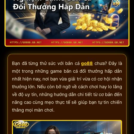
Bạn đã từng thử sức với bắn cá
go88
chưa? Đây là
một trong những game bắn cá đổi thưởng hấp dẫn
nhất hiện nay, nơi bạn vừa giải trí vừa có cơ hội nhận
thưởng lớn. Nếu còn bỡ ngỡ về cách chơi hay lo lắng
về độ uy tín, những hướng dẫn chi tiết từ cơ bản đến
nâng cao cùng mẹo thực tế sẽ giúp bạn tự tin chiến
thắng mọi màn chơi.