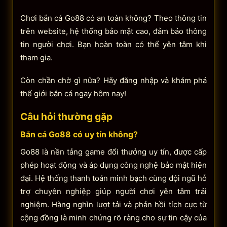
Chơi bắn cá Go88 có an toàn không? Theo thông tin
trên website, hệ thống bảo mật cao, đảm bảo thông
tin người chơi. Bạn hoàn toàn có thể yên tâm khi
tham gia.
Còn chần chờ gì nữa? Hãy đăng nhập và khám phá
thế giới bắn cá ngay hôm nay!
Câu hỏi thường gặp
Bắn cá Go88 có uy tín không?
Go88 là nền tảng game đổi thưởng uy tín, được cấp
phép hoạt động và áp dụng công nghệ bảo mật hiện
đại. Hệ thống thanh toán minh bạch cùng đội ngũ hỗ
trợ chuyên nghiệp giúp người chơi yên tâm trải
nghiệm. Hàng nghìn lượt tải và phản hồi tích cực từ
cộng đồng là minh chứng rõ ràng cho sự tin cậy của