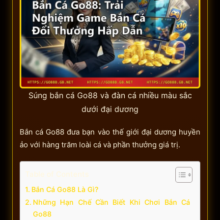
Súng bắn cá Go88 và đàn cá nhiều màu sắc
dưới đại dương
Bắn cá Go88 đưa bạn vào thế giới đại dương huyền
ảo với hàng trăm loài cá và phần thưởng giá trị.
Table of Contents
Bắn Cá Go88 Là Gì?
Những Hạn Chế Cần Biết Khi Chơi Bắn Cá
Go88