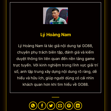
Lý Hoàng Nam
Lý Hoàng Nam là tác giả nội dung tại GO88,
chuyên phụ trách biên tập, đánh giá và kiểm
duyệt thông tin liên quan đến nền tảng game
trực tuyến. Với kinh nghiệm trong lĩnh vực giải trí
số, anh tập trung xây dựng nội dung rõ ràng, dễ
hiểu và hữu ích, giúp người dùng có cái nhìn
khách quan hơn khi tìm hiểu về GO88.