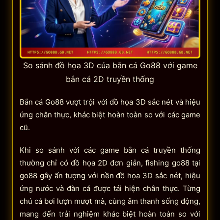
So sánh đồ họa 3D của bắn cá Go88 với game
bắn cá 2D truyền thống
Bắn cá Go88 vượt trội với đồ họa 3D sắc nét và hiệu
ứng chân thực, khác biệt hoàn toàn so với các game
cũ.
Khi so sánh với các game bắn cá truyền thống
thường chỉ có đồ họa 2D đơn giản, fishing go88 tại
go88 gây ấn tượng với nền đồ họa 3D sắc nét, hiệu
ứng nước và đàn cá được tái hiện chân thực. Từng
chú cá bơi lượn mượt mà, cùng âm thanh sống động,
mang đến trải nghiệm khác biệt hoàn toàn so với