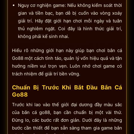
Nguy cơ nghiện game: Nếu không kiểm soát thời
gian và tiền bạc, bạn dễ bị cuốn vào vòng xoáy
giải trí. Hãy đặt giới hạn chơi mỗi ngày và tuân
thủ nghiêm ngặt. Coi đây là hình thức giải trí,
không phải kế sinh nhai.
Hiểu rõ những giới hạn này giúp bạn chơi bắn cá
Go88 một cách tỉnh táo, quản lý vốn hiệu quả và tận
hưởng niềm vui trọn vẹn. Luôn nhớ chơi game có
trách nhiệm để giải trí bền vững.
Chuẩn Bị Trước Khi Bắt Đầu Bắn Cá
Go88
Trước khi lao vào thế giới đại dương đầy màu sắc
của bắn cá go88, bạn cần chuẩn bị một vài thứ.
Đừng lo, các bước rất đơn giản. Dưới đây là những
bước cần thiết để bạn sẵn sàng tham gia game bắn