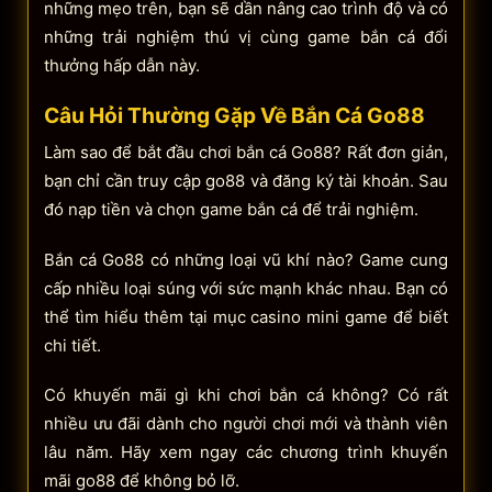
những mẹo trên, bạn sẽ dần nâng cao trình độ và có
những trải nghiệm thú vị cùng game bắn cá đổi
thưởng hấp dẫn này.
Câu Hỏi Thường Gặp Về Bắn Cá Go88
Làm sao để bắt đầu chơi bắn cá Go88? Rất đơn giản,
bạn chỉ cần truy cập go88 và đăng ký tài khoản. Sau
đó nạp tiền và chọn game bắn cá để trải nghiệm.
Bắn cá Go88 có những loại vũ khí nào? Game cung
cấp nhiều loại súng với sức mạnh khác nhau. Bạn có
thể tìm hiểu thêm tại mục casino mini game để biết
chi tiết.
Có khuyến mãi gì khi chơi bắn cá không? Có rất
nhiều ưu đãi dành cho người chơi mới và thành viên
lâu năm. Hãy xem ngay các chương trình khuyến
mãi go88 để không bỏ lỡ.