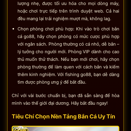
lượng nhẹ, được tối ưu hóa cho mọi dòng máy,
hoặc chơi trực tiếp trên trình duyệt web. Cả hai
đều mang lại trải nghiệm mượt mà, không lag.
Chọn phòng chơi phù hợp: Khi vào trò chơi bắn
cá go88, hãy chọn phòng có mức cược phù hợp
với ngân sách. Phòng thường có cá nhỏ, dễ bắn –
lý tưởng cho người mới. Phòng VIP dành cho cao
thủ muốn thử thách. Nếu bạn mới chơi, hãy chọn
phòng thường để làm quen với cách bắn và kiếm
thêm kinh nghiệm. Với fishing go88, bạn dễ dàng
tìm được phòng ưng ý để bắt đầu.
Chỉ với vài bước chuẩn bị, bạn đã sẵn sàng để hòa
mình vào thế giới đại dương. Hãy bắt đầu ngay!
Tiêu Chí Chọn Nền Tảng Bắn Cá Uy Tín