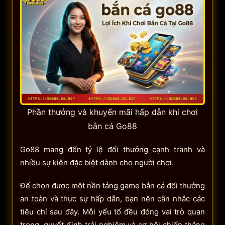
Phần thưởng và khuyến mãi hấp dẫn khi chơi
bắn cá Go88
Go88 mang đến tỷ lệ đổi thưởng cạnh tranh và
nhiều sự kiện đặc biệt dành cho người chơi.
Để chọn được một nền tảng game bắn cá đổi thưởng
an toàn và thực sự hấp dẫn, bạn nên cân nhắc các
tiêu chí sau đây. Mỗi yếu tố đều đóng vai trò quan
trọng, quyết định trải nghiệm và cơ hội chiến thắng