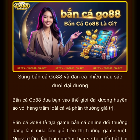
Súng bắn cá Go88 và đàn cá nhiều màu sắc
dưới đại dương
Bắn cá Go88 đưa bạn vào thế giới đại dương huyền
ảo với hàng trăm loài cá và phần thưởng giá trị.
Bắn cá Go88 là tựa game bắn cá online đổi thưởng
đang làm mưa làm gió trên thị trường game Việt.
Ngay từ lần đầu trải nghiệm, bạn sẽ bị cuốn hút bởi