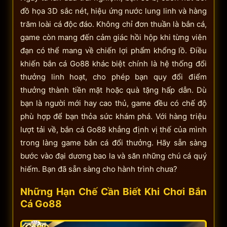
đồ họa 3D sắc nét, hiệu ứng nước lung linh và hàng
trăm loài cá độc đáo. Không chỉ đơn thuần là bắn cá,
game còn mang đến cảm giác hồi hộp khi từng viên
đạn có thể mang về chiến lợi phẩm khổng lồ. Điều
khiến bắn cá Go88 khác biệt chính là hệ thống đổi
thưởng linh hoạt, cho phép bạn quy đổi điểm
thưởng thành tiền mặt hoặc quà tặng hấp dẫn. Dù
bạn là người mới hay cao thủ, game đều có chế độ
phù hợp để bạn thỏa sức khám phá. Với hàng triệu
lượt tải về, bắn cá Go88 khẳng định vị thế của mình
trong làng game bắn cá đổi thưởng. Hãy sẵn sàng
bước vào đại dương bao la và săn những chú cá quý
hiếm. Bạn đã sẵn sàng cho hành trình chưa?
Những Hạn Chế Cần Biết Khi Chơi Bắn
Cá Go88