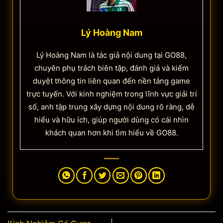
Lý Hoàng Nam
Lý Hoàng Nam là tác giả nội dung tại GO88,
chuyên phụ trách biên tập, đánh giá và kiểm
duyệt thông tin liên quan đến nền tảng game
trực tuyến. Với kinh nghiệm trong lĩnh vực giải trí
số, anh tập trung xây dựng nội dung rõ ràng, dễ
hiểu và hữu ích, giúp người dùng có cái nhìn
khách quan hơn khi tìm hiểu về GO88.