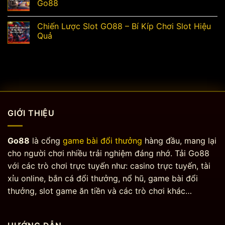
Go88
Chiến Lược Slot GO88 – Bí Kíp Chơi Slot Hiệu
Quả
GIỚI THIỆU
Go88
là cổng
game bài đổi thưởng
hàng đầu, mang lại
cho người chơi nhiều trải nghiệm đáng nhớ. Tải Go88
với các trò chơi trực tuyến như: casino trực tuyến, tài
xỉu online, bắn cá đổi thưởng, nổ hũ, game bài đổi
thưởng, slot game ăn tiền và các trò chơi khác…