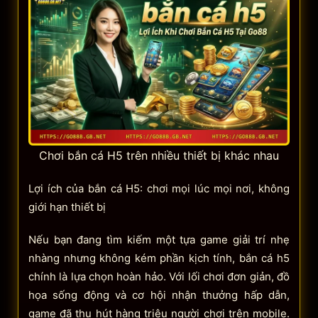
Chơi bắn cá H5 trên nhiều thiết bị khác nhau
Lợi ích của bắn cá H5: chơi mọi lúc mọi nơi, không
giới hạn thiết bị
Nếu bạn đang tìm kiếm một tựa game giải trí nhẹ
nhàng nhưng không kém phần kịch tính, bắn cá h5
chính là lựa chọn hoàn hảo. Với lối chơi đơn giản, đồ
họa sống động và cơ hội nhận thưởng hấp dẫn,
game đã thu hút hàng triệu người chơi trên mobile.