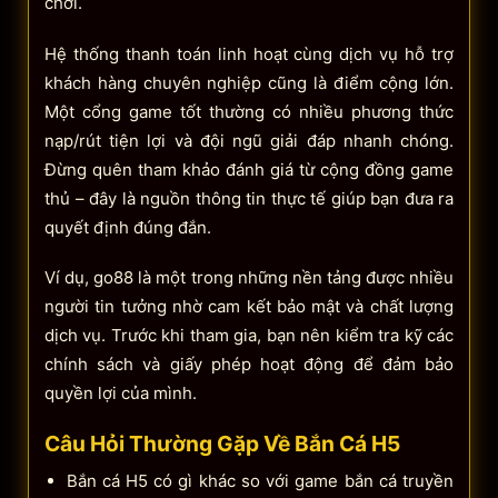
chơi.
Hệ thống thanh toán linh hoạt cùng dịch vụ hỗ trợ
khách hàng chuyên nghiệp cũng là điểm cộng lớn.
Một cổng game tốt thường có nhiều phương thức
nạp/rút tiện lợi và đội ngũ giải đáp nhanh chóng.
Đừng quên tham khảo đánh giá từ cộng đồng game
thủ – đây là nguồn thông tin thực tế giúp bạn đưa ra
quyết định đúng đắn.
Ví dụ, go88 là một trong những nền tảng được nhiều
người tin tưởng nhờ cam kết bảo mật và chất lượng
dịch vụ. Trước khi tham gia, bạn nên kiểm tra kỹ các
chính sách và giấy phép hoạt động để đảm bảo
quyền lợi của mình.
Câu Hỏi Thường Gặp Về Bắn Cá H5
Bắn cá H5 có gì khác so với game bắn cá truyền