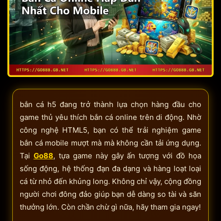
bắn cá h5 đang trở thành lựa chọn hàng đầu cho
game thủ yêu thích bắn cá online trên di động. Nhờ
công nghệ HTML5, bạn có thể trải nghiệm game
bắn cá mobile mượt mà mà không cần tải ứng dụng.
Tại
Go88
, tựa game này gây ấn tượng với đồ họa
sống động, hệ thống đạn đa dạng và hàng loạt loại
cá từ nhỏ đến khủng long. Không chỉ vậy, cộng đồng
người chơi đông đảo giúp bạn dễ dàng so tài và săn
thưởng lớn. Còn chần chừ gì nữa, hãy tham gia ngay!