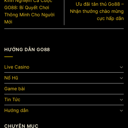
Kinh Nghiệm Cá Cược
Ưu đãi tân thủ Go88 –
GO88: Bí Quyết Chơi
Nhận thưởng chào mừng
Thông Minh Cho Người
cực hấp dẫn
Mới
HƯỚNG DẪN GO88
Live Casino
Nổ Hũ
Game bài
Tin Tức
Hướng dẫn
CHUYÊN MỤC