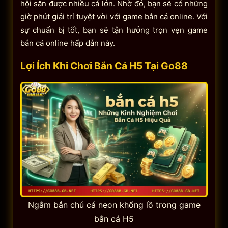
hội săn được nhiều cá lớn. Nhờ đó, bạn sẽ có những
giờ phút giải trí tuyệt vời với game bắn cá online. Với
sự chuẩn bị tốt, bạn sẽ tận hưởng trọn vẹn game
bắn cá online hấp dẫn này.
Lợi Ích Khi Chơi Bắn Cá H5 Tại Go88
Ngắm bắn chú cá neon khổng lồ trong game
bắn cá H5