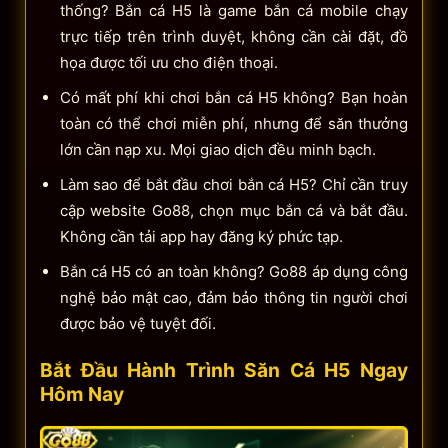
thống? Bắn cá H5 là game bắn cá mobile chạy
trực tiếp trên trình duyệt, không cần cài đặt, đồ
họa được tối ưu cho điện thoại.
Có mất phí khi chơi bắn cá H5 không? Bạn hoàn
toàn có thể chơi miễn phí, nhưng để săn thưởng
lớn cần nạp xu. Mọi giao dịch đều minh bạch.
Làm sao để bắt đầu chơi bắn cá H5? Chỉ cần truy
cập website Go88, chọn mục bắn cá và bắt đầu.
Không cần tải app hay đăng ký phức tạp.
Bắn cá H5 có an toàn không? Go88 áp dụng công
nghệ bảo mật cao, đảm bảo thông tin người chơi
được bảo vệ tuyệt đối.
Bắt Đầu Hành Trình Săn Cá H5 Ngay
Hôm Nay