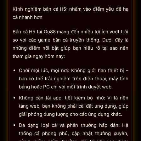
Kinh nghiệm bắn cá H5: nhắm vào điểm yếu để hạ
cá nhanh hơn
Bắn cá H5 tại Go88 mang đến nhiều lợi ích vượt trội
so với các game bắn cá truyền thống. Dưới đây là
những điểm nổi bật giúp bạn hiểu rõ tại sao nên
tham gia ngay hôm nay:
Chơi mọi lúc, mọi nơi: Không giới hạn thiết bị –
bạn có thể trải nghiệm trên điện thoại, máy tính
bảng hoặc PC chỉ với một trình duyệt web.
Không cần tải app, tiết kiệm bộ nhớ: Vì là nền
tảng web, bạn không phải cài đặt ứng dụng, giúp
giải phóng dung lượng cho các ứng dụng khác.
Đa dạng loại cá và phần thưởng hấp dẫn: Hệ
thống cá phong phú, cập nhật thường xuyên,