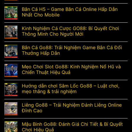
Bắn Cá H5 – Game Bắn Cá Online Hấp Dẫn
Nhất Cho Mobile
Kinh Nghiệm Cá Cược GO88: Bí Quyết Chơi
Thông Minh Cho Người Mới
Bắn Cá Go88: Trải Nghiệm Game Bắn Cá Đổi
Thưởng Hấp Dẫn
Mẹo Chơi Slot Go88: Kinh Nghiệm Nổ Hũ và
Chiến Thuật Hiệu Quả
Hướng dẫn chơi Sâm Lốc Go88 – Luật chơi,
mẹo thắng & trải nghiệm
Liêng Go88 – Trải Nghiệm Đánh Liêng Online
Đỉnh Cao
Mậu Binh Go88: Đánh Giá Chi Tiết & Bí Quyết
Chơi Hiệu Quả