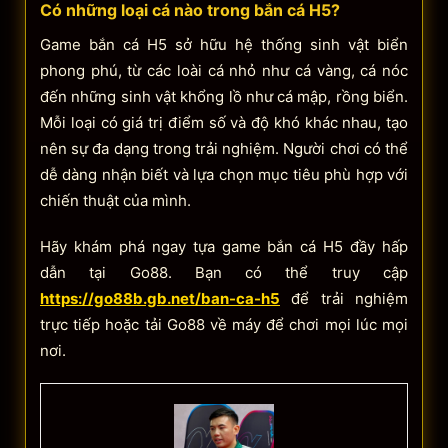
Có những loại cá nào trong bắn cá H5?
Game bắn cá H5 sở hữu hệ thống sinh vật biển
phong phú, từ các loài cá nhỏ như cá vàng, cá nóc
đến những sinh vật khổng lồ như cá mập, rồng biển.
Mỗi loại có giá trị điểm số và độ khó khác nhau, tạo
nên sự đa dạng trong trải nghiệm. Người chơi có thể
dễ dàng nhận biết và lựa chọn mục tiêu phù hợp với
chiến thuật của mình.
Hãy khám phá ngay tựa game bắn cá H5 đầy hấp
dẫn tại Go88. Bạn có thể truy cập
https://go88b.gb.net/ban-ca-h5
để trải nghiệm
trực tiếp hoặc tải Go88 về máy để chơi mọi lúc mọi
nơi.