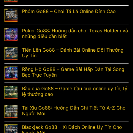
Phỏm Go88 – Chơi Tá Lả Online Đỉnh Cao
Poker Go88: Hướng dẫn chơi Texas Holdem và
những điều cần biết
Tiến Lên Go88 – Đánh Bài Online Đổi Thưởng
Uy Tín
Rồng Hổ Go88 – Game Bài Hấp Dẫn Tại Sòng
Bạc Trực Tuyến
Bầu cua Go88 – Game bầu cua online uy tín, tỷ
lệ thưởng cao
Tài Xỉu Go88: Hướng Dẫn Chi Tiết Từ A-Z Cho
Người Mới
Blackjack Go88 – Xì Dách Online Uy Tín Cho
Người Mới