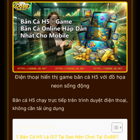
Điện thoại hiển thị game bắn cá H5 với đồ họa
neon sống động
Bắn cá H5 chạy trực tiếp trên trình duyệt điện thoại,
không cần tải ứng dụng
Table of Contents
Bắn Cá H5 Là Gì? Tại Sao Nên Chơi Tại Go88?