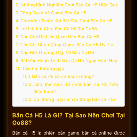
Những Kinh Nghiệm Chơi Bắn Cá H5 Hiệu Quả
Tổng Quan Về Game Bắn Cá H5
Checklist Trước Khi Bắt Đầu Chơi Bắn Cá H5
Lợi Ích Khi Chơi Bắn Cá H5 Tại Go88
Các Chủ Đề Liên Quan Đến Bắn Cá H5
Tiêu Chí Chọn Cổng Game Bắn Cá H5 Uy Tín
Câu Hỏi Thường Gặp Về Bắn Cá H5
Bắt Đầu Hành Trình Săn Cá H5 Ngay Hôm Nay
Câu hỏi thường gặp
Bắn cá H5 có an toàn không?
Làm thế nào để chơi bắn cá H5 trên
điện thoại?
Có những loại cá nào trong bắn cá H5?
Bắn Cá H5 Là Gì? Tại Sao Nên Chơi Tại
Go88?
Bắn cá H5 là phiên bản game bắn cá online được