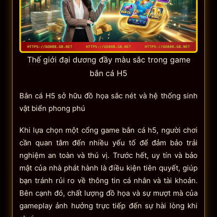
Thế giới đại dương đầy màu sắc trong game
bắn cá H5
Bắn cá H5 sở hữu đồ họa sắc nét và hệ thống sinh
vật biển phong phú
Khi lựa chọn một cổng game bắn cá h5, người chơi
cần quan tâm đến nhiều yếu tố để đảm bảo trải
nghiệm an toàn và thú vị. Trước hết, uy tín và bảo
mật của nhà phát hành là điều kiện tiên quyết, giúp
bạn tránh rủi ro về thông tin cá nhân và tài khoản.
Bên cạnh đó, chất lượng đồ họa và sự mượt mà của
gameplay ảnh hưởng trực tiếp đến sự hài lòng khi