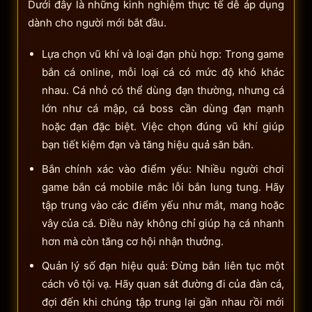
Dưới đây là những kinh nghiệm thực tế dễ áp dụng
dành cho người mới bắt đầu.
Lựa chọn vũ khí và loại đạn phù hợp: Trong game
bắn cá online, mỗi loại cá có mức độ khó khác
nhau. Cá nhỏ có thể dùng đạn thường, nhưng cá
lớn như cá mập, cá boss cần dùng đạn mạnh
hoặc đạn đặc biệt. Việc chọn đúng vũ khí giúp
bạn tiết kiệm đạn và tăng hiệu quả săn bắn.
Bắn chính xác vào điểm yếu: Nhiều người chơi
game bắn cá mobile mắc lỗi bắn lung tung. Hãy
tập trung vào các điểm yếu như mắt, mang hoặc
vây của cá. Điều này không chỉ giúp hạ cá nhanh
hơn mà còn tăng cơ hội nhận thưởng.
Quản lý số đạn hiệu quả: Đừng bắn liên tục một
cách vô tội vạ. Hãy quan sát đường đi của đàn cá,
đợi đến khi chúng tập trung lại gần nhau rồi mới